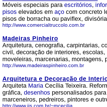
Móveis especiais para
escritórios
,
info
pisos
elevados em
aço
com concreto le
pisos de borracha ou paviflex, divisóri
http://www.comercialtruccolo.com.br
Madeiras Pinheiro
Arquitetura, cenografia, carpintarias,
civil, decoração de interiores, escolas
moveleiras, marcenarias, montagens, p
http://www.madeiraspinheiro.com.br
Arquitetura e Decoração de Interi
Arquiteta
Maria
Cecília Teixeira. Refo
gráfica,
desenhos
personalisados par
marceneiros, pedreiros, pintores e outr
http://www.iis.com.br/~mcecilia