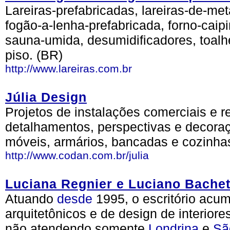
Lareiras-prefabricadas, lareiras-de-me
fogão-a-lenha-prefabricada, forno-caipi
sauna-umida, desumidificadores, toalh
piso. (BR)
http://www.lareiras.com.br
Júlia Design
Projetos de instalações comerciais e r
detalhamentos, perspectivas e decoraç
móveis, armários, bancadas e cozinha
http://www.codan.com.br/julia
Luciana Regnier e Luciano Bachete
Atuando
desde
1995, o escritório acu
arquitetônicos e de design de interior
não atendendo somente
Londrina
e
Sã