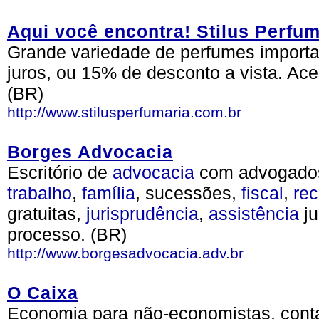
Aqui você encontra! Stilus Perfu
Grande variedade de perfumes importa
juros, ou 15% de desconto a vista. Ace
(BR)
http://www.stilusperfumaria.com.br
Borges Advocacia
Escritório de
advocacia
com advogados 
trabalho
,
família
, sucessões,
fiscal
,
re
gratuitas,
jurisprudência
,
assistência
ju
processo. (BR)
http://www.borgesadvocacia.adv.br
O Caixa
Economia para não-economistas, conta