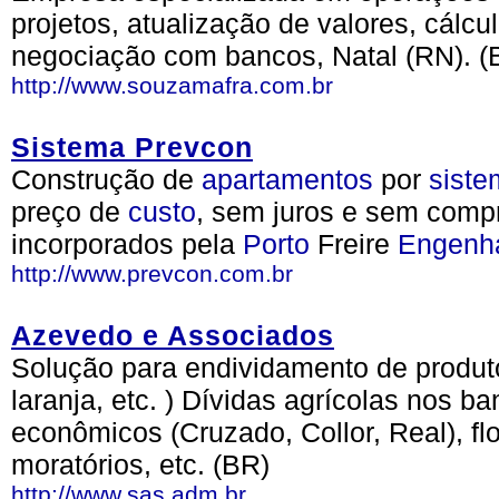
projetos, atualização de valores, cálcu
negociação com bancos, Natal (RN). (
http://www.souzamafra.com.br
Sistema Prevcon
Construção de
apartamentos
por
siste
preço de
custo
, sem juros e sem com
incorporados pela
Porto
Freire
Engenha
http://www.prevcon.com.br
Azevedo e Associados
Solução para endividamento de produtor
laranja, etc. ) Dívidas agrícolas nos b
econômicos (Cruzado, Collor, Real), fl
moratórios, etc. (BR)
http://www.sas.adm.br