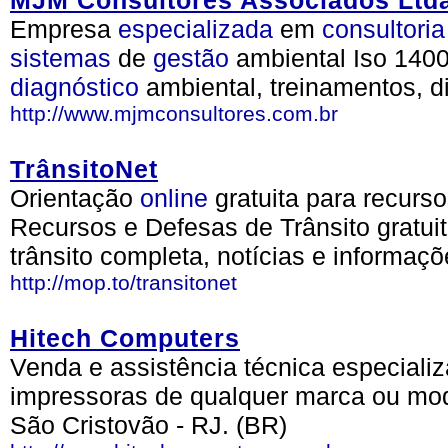
MJM Consultores Associados Ltd
Empresa
especializada
em
consultoria
sistemas
de
gestão
ambiental Iso 140
diagnóstico
ambiental, treinamentos, d
http://www.mjmconsultores.com.br
TrânsitoNet
Orientação
online
gratuita para recurso
Recursos e Defesas de Trânsito gratui
trânsito completa, notícias e informaçõ
http://mop.to/transitonet
Hitech Computers
Venda e assistência técnica especial
impressoras de qualquer marca ou mod
São Cristovão - RJ. (BR)