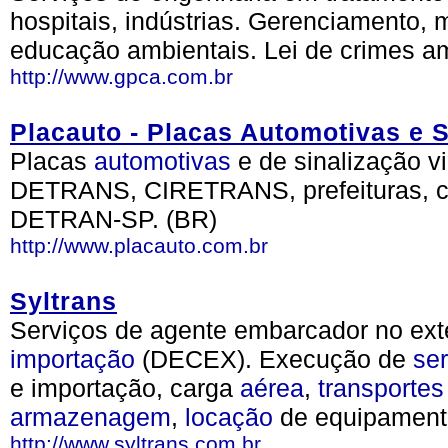
hospitais, indústrias. Gerenciamento, m
educação ambientais. Lei de crimes am
http://www.gpca.com.br
Placauto - Placas Automotivas e S
Placas
automotivas
e de sinalização v
DETRANS, CIRETRANS, prefeituras, co
DETRAN-SP. (BR)
http://www.placauto.com.br
Syltrans
Serviços de agente embarcador no exte
importação
(DECEX). Execução de
se
e importação, carga
aérea
,
transportes
armazenagem
,
locação
de equipament
http://www.syltrans.com.br