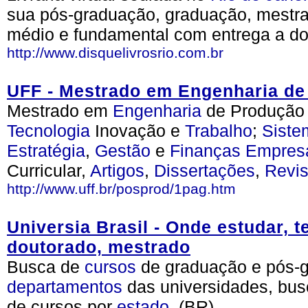
sua pós-graduação, graduação, mestrad
médio e fundamental com entrega a dom
http://www.disquelivrosrio.com.br
UFF - Mestrado em Engenharia de
Mestrado em
Engenharia
de Produção 
Tecnologia
Inovação e
Trabalho
;
Siste
Estratégia
,
Gestão
e
Finanças
Empresa
Curricular,
Artigos
,
Dissertações
,
Revis
http://www.uff.br/posprod/1pag.htm
Universia Brasil - Onde estudar, t
doutorado, mestrado
Busca de
cursos
de graduação e pós-g
departamentos
das universidades, bus
de cursos por
estado
. (BR)