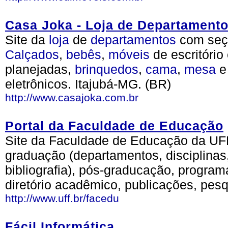
Casa Joka - Loja de Departament
Site da
loja
de
departamentos
com seçõ
Calçados
,
bebês
,
móveis
de escritório
planejadas,
brinquedos
,
cama
,
mesa
e
eletrônicos. Itajubá-MG. (BR)
http://www.casajoka.com.br
Portal da Faculdade de Educação
Site da Faculdade de Educação da UF
graduação (departamentos, disciplinas
bibliografia), pós-graducação, programa
diretório acadêmico, publicações, pes
http://www.uff.br/facedu
Fácil Informática