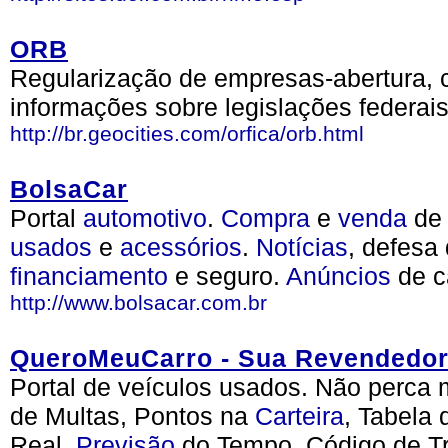
ORB
Regularização de empresas-abertura, c
informações sobre legislações federais
http://br.geocities.com/orfica/orb.html
BolsaCar
Portal
automotivo
.
Compra
e
venda
de 
usados
e
acessórios
.
Notícias
, defesa
financiamento
e seguro.
Anúncios
de c
http://www.bolsacar.com.br
QueroMeuCarro - Sua Revendedora
Portal de veículos usados. Não perca
de Multas, Pontos na
Carteira
, Tabela
Real,
Previsão
do Tempo, Código de Tr