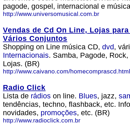
pagode, gospel, internacional e músic
http://www.universomusical.com.br
Vendas de Cd On Line, Lojas par
Vários Conjuntos
Shopping on Line música CD,
dvd
, vá
Internacionais
. Samba, Pagode, Rock,
Lojas. (BR)
http://www.caivano.com/homecomprascd.htm
Radio Click
Lista de
rádios
on line.
Blues
, jazz,
sa
tendências, techno, flashback, etc. I
novidades,
promoções
, etc. (BR)
http://www.radioclick.com.br