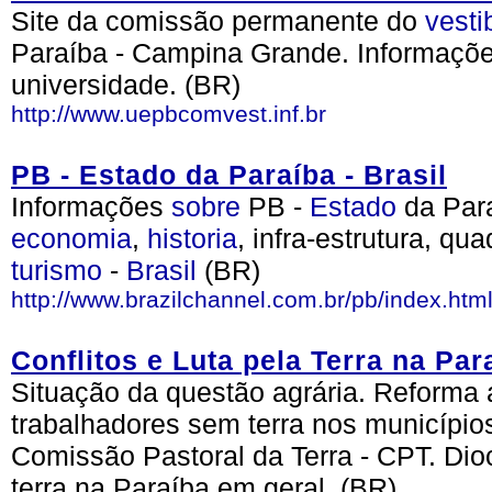
Site da comissão permanente do
vesti
Paraíba - Campina Grande. Informações
universidade. (BR)
http://www.uepbcomvest.inf.br
PB - Estado da Paraíba - Brasil
Informações
sobre
PB -
Estado
da Par
economia
,
historia
, infra-estrutura, q
turismo
-
Brasil
(BR)
http://www.brazilchannel.com.br/pb/index.htm
Conflitos e Luta pela Terra na Par
Situação da questão agrária. Reforma
trabalhadores sem terra nos municípi
Comissão Pastoral da Terra - CPT. Di
terra na Paraíba em geral. (BR)