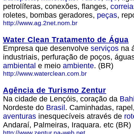
petrolíferas, conexões, flanges,
correia
roletes, bombas geradores,
peças
, rep
http://www.ag.2net.nom.br
Water Clean Tratamento de Água
Empresa que desenvolve
serviços
na á
industriais, perfuração de poços, águ
ambiental
e meio
ambiente
. (BR)
http://www.waterclean.com.br
Agência de Turismo Zentur
Na cidade de Lençóis, coração da
Bah
Nordeste do
Brasil
. Caminhadas, rapel,
aventuras
inesquecíveis através de
rot
Andaraí, Palmeiras, Iraquara. etc (BR)
http://www.zentur.na-web.net