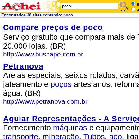
B
A
Encontrados 28 sites contendo: poco
Compare preços de poco
Serviço gratuito que compara mais de 
20.000 lojas. (BR)
http://www.buscape.com.br
Petranova
Areias especiais, seixos rolados, carv
jateamento e
poços
artesianos, refor
água. (BR)
http://www.petranova.com.br
Aguiar Representações - A Serviço
Fornecimento
máquinas
e equipament
transporte
,
mineração
.
Tubos
,
aço
, li