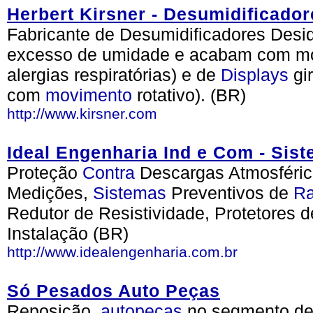
Herbert Kirsner - Desumidificador
Fabricante de Desumidificadores Desid
excesso de umidade e acabam com mofo
alergias respiratórias) e de
Displays
gi
com
movimento
rotativo). (BR)
http://www.kirsner.com
Ideal Engenharia Ind e Com - Sis
Proteção
Contra
Descargas Atmosféric
Medições,
Sistemas
Preventivos de
Ra
Redutor de Resistividade, Protetores d
Instalação (BR)
http://www.idealengenharia.com.br
Só Pesados Auto Peças
Reposição,
autopeças
no segmento de 