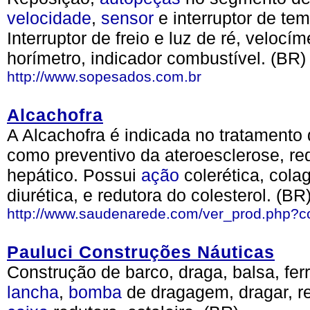
velocidade
,
sensor
e interruptor de tem
Interruptor de freio e luz de ré, velocí
horímetro, indicador combustível. (BR)
http://www.sopesados.com.br
Alcachofra
A Alcachofra é indicada no tratamento 
como preventivo da ateroesclerose, red
hepático. Possui
ação
colerética, cola
diurética, e redutora do colesterol. (BR
http://www.saudenarede.com/ver_prod.php?c
Pauluci Construções Náuticas
Construção de barco, draga, balsa, fer
lancha
,
bomba
de dragagem, dragar, rev