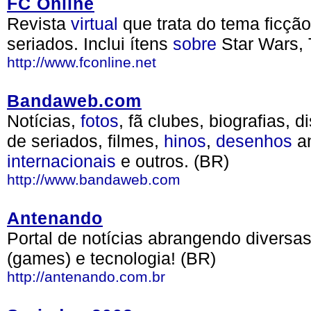
FC Online
Revista
virtual
que trata do tema ficçã
seriados. Inclui ítens
sobre
Star Wars, T
http://www.fconline.net
Bandaweb.com
Notícias,
fotos
, fã clubes, biografias, d
de seriados, filmes,
hinos
,
desenhos
a
internacionais
e outros. (BR)
http://www.bandaweb.com
Antenando
Portal de notícias abrangendo diversa
(games) e tecnologia! (BR)
http://antenando.com.br