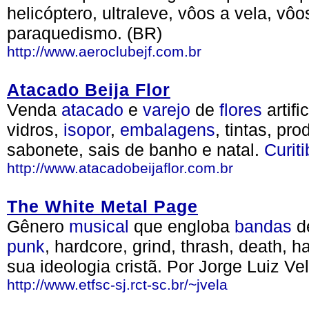
helicóptero, ultraleve, vôos a vela, vô
paraquedismo. (BR)
http://www.aeroclubejf.com.br
Atacado Beija Flor
Venda
atacado
e
varejo
de
flores
artifi
vidros,
isopor
,
embalagens
, tintas, pr
sabonete, sais de banho e natal.
Curit
http://www.atacadobeijaflor.com.br
The White Metal Page
Gênero
musical
que engloba
bandas
d
punk
, hardcore, grind, thrash, death, 
sua ideologia cristã. Por Jorge Luiz Ve
http://www.etfsc-sj.rct-sc.br/~jvela