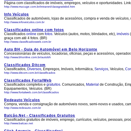
Página com classificados de imóveis, empregos, veículos e oportunidades. Links
http://www.mucuge.com.br/intranet/classgratisbd.htm
Info Veículos
Classificados de automóveis, lojas de acessórios, compra e venda de veículos,
http://www.infoveiculos.com.br
Classificados online com fotos
Classificados
online
com
fotos
. Veículos (autos, motos, blindados, etc),
imóveis
(
graça com até 4 fotos. (BR)
http://www.classificadosweb.com.br
Auto BH - Guia do Automóvel em Belo Horizonte
Concessionárias de veículos, locadoras, oficinas, peças e acessórios, operador
http://www.bhonline.com.br/autobh
Classificados Ditcom
Classificados,
Diversos
, Empregos, Imóveis, Informática,
Serviços
, Veículos,
Co
http://www.ditcom.com.br/classificados
Classificados FortalWeb
Classificados completos e
gratuitos
. Comunicados,
Material
de Construção, Emp
Equipamentos, Veículos. (BR)
http://www.fortalweb.com.br/classificados
Redeauto Veículos
Compra, venda e consignação de automóveis novos, semi-novos e usados, carro
http://www.redeauto.com.br
Balcão.Net - Classificados Gratuitos
Classificados gratuitos de imóveis, emprego, currículos, veículos, pessoais, pr
http://www.balcao.net