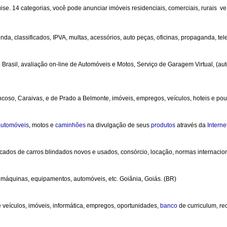
e. 14 categorias, você pode anunciar imóveis residenciais, comerciais, rurais  v
nda, classificados, IPVA, multas, acessórios, auto peças, oficinas, propaganda, tele
 Brasil, avaliação on-line de Automóveis e Motos, Serviço de Garagem Virtual, (au
Trancoso, Caraivas, e de Prado a Belmonte, imóveis, empregos, veículos, hoteis e po
automóveis
, motos e
caminhões
na divulgação de seus
produtos
através da
Interne
cados de carros blindados novos e usados, consórcio, locação, normas internaciona
s, máquinas, equipamentos, automóveis, etc. Goiânia, Goiás. (BR)
e veículos, imóveis, informática, empregos, oportunidades,
banco
de curriculum, rec