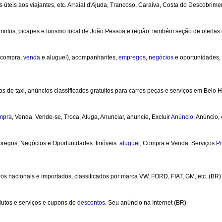
 úteis aos viajantes, etc. Arraial d'Ajuda, Trancoso, Caraiva, Costa do Descobrime
 motos, picapes e turismo local de João Pessoa e região, também seção de ofertas 
compra,
venda
e aluguel), acompanhantes,
empregos
,
negócios
e oportunidades,
as de taxi, anúncios classificados gratuitos para carros peças e serviços em Belo 
mpra
, Venda, Vende-se, Troca, Aluga, Anunciar, anuncie, Excluir
Anúncio
, Anúncio, 
regos, Negócios e Oportunidades. Imóveis:
aluguel
, Compra e Venda. Serviços
Pr
s nacionais e importados, classificados por marca VW, FORD, FIAT, GM, etc. (BR)
odutos e serviços e cupons de
descontos
. Seu anúncio na Internet (BR)