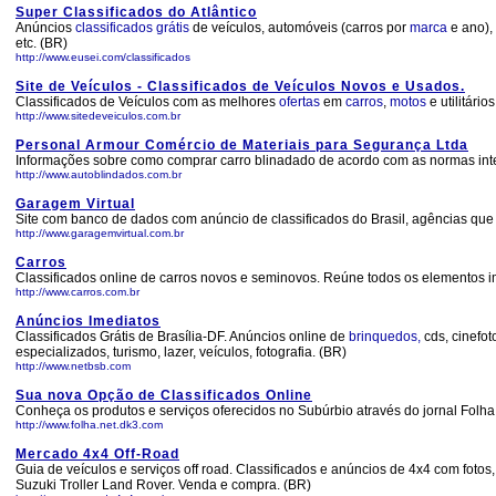
Super Classificados do Atlântico
Anúncios
classificados
grátis
de veículos, automóveis (carros por
marca
e ano),
etc. (BR)
http://www.eusei.com/classificados
Site de Veículos - Classificados de Veículos Novos e Usados.
Classificados de Veículos com as melhores
ofertas
em
carros
,
motos
e utilitári
http://www.sitedeveiculos.com.br
Personal Armour Comércio de Materiais para Segurança Ltda
Informações sobre como comprar carro blinadado de acordo com as normas inte
http://www.autoblindados.com.br
Garagem Virtual
Site com banco de dados com anúncio de classificados do Brasil, agências que c
http://www.garagemvirtual.com.br
Carros
Classificados online de carros novos e seminovos. Reúne todos os elementos i
http://www.carros.com.br
Anúncios Imediatos
Classificados Grátis de Brasília-DF. Anúncios online de
brinquedos,
cds, cinefot
especializados, turismo, lazer, veículos, fotografia. (BR)
http://www.netbsb.com
Sua nova Opção de Classificados Online
Conheça os produtos e serviços oferecidos no Subúrbio através do jornal Folha
http://www.folha.net.dk3.com
Mercado 4x4 Off-Road
Guia de veículos e serviços off road. Classificados e anúncios de 4x4 com fotos
Suzuki Troller Land Rover. Venda e compra. (BR)