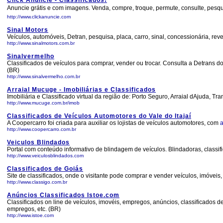
Click Anuncie - Classificados!
Anuncie grátis e com imagens. Venda, compre, troque, permute, consulte, pesquis
http://www.clickanuncie.com
Sinal Motors
Veículos, automóveis, Detran, pesquisa, placa, carro, sinal, concessionária, reve
http://www.sinalmotors.com.br
Sinalvermelho
Classificados de veículos para comprar, vender ou trocar. Consulta a Detrans do
(BR)
http://www.sinalvermelho.com.br
Arraial Mucuge - Imobiliárias e Classificados
Imobiliária e Classificado virtual da região de: Porto Seguro, Arraial dAjuda, 
http://www.mucuge.com.br/imob
Classificados de Veículos Automotores do Vale do Itajaí
A Coopercarro foi criada para auxiliar os lojistas de veículos automotores, com
http://www.coopercarro.com.br
Veiculos Blindados
Portal com conteúdo informativo de blindagem de veículos. Blindadoras, classifi
http://www.veiculosblindados.com
Classificados de Goiás
Site de classificados, onde o visitante pode comprar e vender veículos, imóvei
http://www.classigo.com.br
Anúncios Classificados Istoe.com
Classificados on line de veículos, imovéis, empregos, anúncios, classificados d
empregos, etc. (BR)
http://www.istoe.com