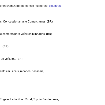
contros/amizade (homens e mulheres),
celulares
,
res, Concessionárias e Comerciantes. (BR)
e compras para veículos blindados. (BR)
c. (BR)
de veículos. (BR)
umentos musicais, recados, pessoais,
, Engesa Lada Niva, Rural, Toyota Bandeirante,