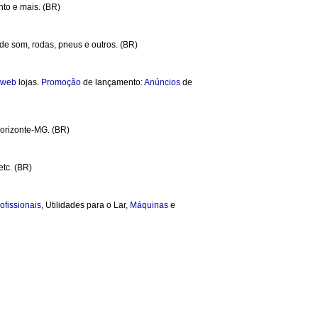
nto e mais. (BR)
de som, rodas, pneus e outros. (BR)
web
lojas.
Promoção
de lançamento:
Anúncios
de
Horizonte-MG. (BR)
etc. (BR)
ofissionais
, Utilidades para o Lar,
Máquinas
e