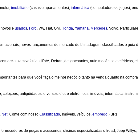
 motor,
imobiliário
(casas e apartamentos),
informática
(computadores e jogos), en
os novos e
usados
.
Ford
, VW, Fiat, GM,
Honda
,
Yamaha
,
Mercedes
, Volvo. Particula
rnacionais, novos lançamentos do mercado de blinadagem, classificados e guia d
omercializam veículos, IPVA, Detran, despachantes, auto mecânica e elétricas, et
mportantes para que você faça o melhor negócio tanto na venda quanto na compra 
o, coleções, antigüidades, diversos, eletro eletrônicos, imóveis, informática, instr
.
Net
. Conte com nosso
Classificado
, Imóveis, veículos,
emprego
. (BR)
, fornecedores de peças e acessórios, oficinas especializadas offroad, Jeep Willys