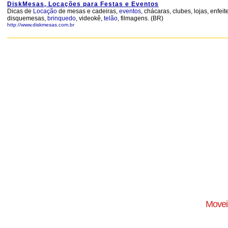
DiskMesas, Locações para Festas e Eventos
Dicas de
Locação
de mesas e cadeiras,
eventos
, chácaras, clubes, lojas, enfeit
disquemesas,
brinquedo
, videokê,
telão
, filmagens. (BR)
http://www.diskmesas.com.br
Moveis