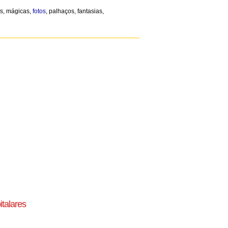
as, mágicas,
fotos
, palhaços, fantasias,
talares