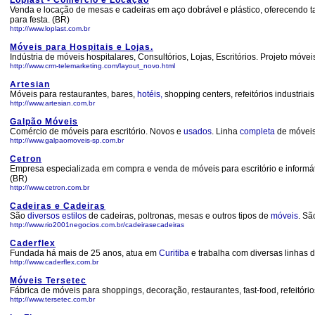
Loplast - Comércio e Locação
Venda e locação de mesas e cadeiras em aço dobrável e plástico, oferecendo ta
para festa. (BR)
http://www.loplast.com.br
Móveis para Hospitais e Lojas.
Indústria de móveis hospitalares, Consultórios, Lojas, Escritórios. Projeto móvei
http://www.crm-telemarketing.com/layout_novo.html
Artesian
Móveis para restaurantes, bares,
hotéis,
shopping centers, refeitórios industriai
http://www.artesian.com.br
Galpão Móveis
Comércio de móveis para escritório. Novos e
usados
. Linha
completa
de móveis 
http://www.galpaomoveis-sp.com.br
Cetron
Empresa especializada em compra e venda de móveis para escritório e informáti
(BR)
http://www.cetron.com.br
Cadeiras e Cadeiras
São
diversos
estilos
de cadeiras, poltronas, mesas e outros tipos de
móveis
. S
http://www.rio2001negocios.com.br/cadeirasecadeiras
Caderflex
Fundada há mais de 25 anos, atua em
Curitiba
e trabalha com diversas linhas d
http://www.caderflex.com.br
Móveis Tersetec
Fábrica de móveis para shoppings, decoração, restaurantes, fast-food, refeitório
http://www.tersetec.com.br