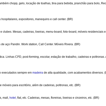
mbém chopp, gelo, locação de toalhas, tina para bebida, pranchão para bolo, Rech
s hospitalares, expositores, manequins e call center. (BR)
s e clubes. Mesas, cadeiras, lixeiras, menu-board, foto-board, móveis residenciais e
de aço Pandin. Work station, Call Center. Móveis Rivera. (BR)
ca. Linhas CPD, post-forming, escolar, estação de trabalho, cadeiras e poltronas
ão executados sempre em
madeira
de alta qualidade, com acabamentos diversos. 
e móveis para escritório, além de cadeiras, poltronas, etc. (BR)
s, mall,
hotel,
flat, etc. Cadeiras, mesas, floreiras, lixeiras e cinzeiros, etc. (BR)