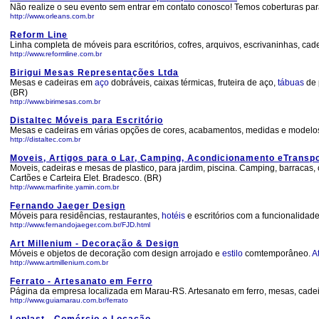
Não realize o seu evento sem entrar em contato conosco! Temos coberturas pa
http://www.orleans.com.br
Reform Line
Linha completa de móveis para escritórios, cofres, arquivos, escrivaninhas, ca
http://www.reformline.com.br
Birigui Mesas Representações Ltda
Mesas e cadeiras em
aço
dobráveis, caixas térmicas, fruteira de aço,
tábuas
de 
(BR)
http://www.birimesas.com.br
Distaltec Móveis para Escritório
Mesas e cadeiras em várias opções de cores, acabamentos, medidas e modelos
http://distaltec.com.br
Moveis, Artigos para o Lar, Camping, Acondicionamento eTransp
Moveis, cadeiras e mesas de plastico, para jardim, piscina. Camping, barracas, ca
Cartões e Carteira Elet. Bradesco. (BR)
http://www.marfinite.yamin.com.br
Fernando Jaeger Design
Móveis para residências, restaurantes,
hotéis
e escritórios com a funcionalida
http://www.fernandojaeger.com.br/FJD.html
Art Millenium - Decoração & Design
Móveis e objetos de decoração com design arrojado e
estilo
comtemporâneo.
A
http://www.artmillenium.com.br
Ferrato - Artesanato em Ferro
Página da empresa localizada em Marau-RS. Artesanato em ferro, mesas, cadei
http://www.guiamarau.com.br/ferrato