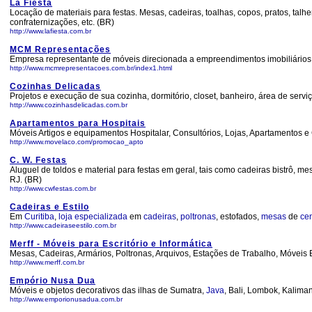
La Fiesta
Locação de materiais para festas. Mesas, cadeiras, toalhas, copos, pratos, talh
confraternizações, etc. (BR)
http://www.lafiesta.com.br
MCM Representações
Empresa representante de móveis direcionada a empreendimentos imobiliários, a
http://www.mcmrepresentacoes.com.br/index1.html
Cozinhas Delicadas
Projetos e execução de sua cozinha, dormitório, closet, banheiro, área de serv
http://www.cozinhasdelicadas.com.br
Apartamentos para Hospitais
Móveis Artigos e equipamentos Hospitalar, Consultórios, Lojas, Apartamentos e
http://www.movelaco.com/promocao_apto
C. W. Festas
Aluguel de toldos e material para festas em geral, tais como cadeiras bistrô, mesa
RJ. (BR)
http://www.cwfestas.com.br
Cadeiras e Estilo
Em
Curitiba
,
loja
especializada
em
cadeiras
,
poltronas
, estofados,
mesas
de
cen
http://www.cadeiraseestilo.com.br
Merff - Móveis para Escritório e Informática
Mesas, Cadeiras, Armários, Poltronas, Arquivos, Estações de Trabalho, Móveis
http://www.merff.com.br
Empório Nusa Dua
Móveis e objetos decorativos das ilhas de Sumatra,
Java
, Bali, Lombok, Kalima
http://www.emporionusadua.com.br