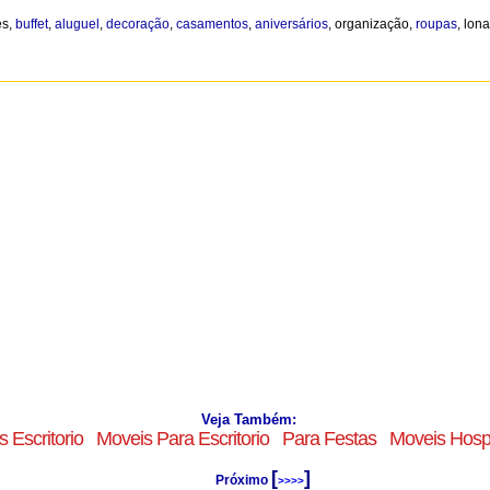
es,
buffet
,
aluguel
,
decoração
,
casamentos
,
aniversários
, organização,
roupas
, lon
Veja Também:
 Escritorio
Moveis Para Escritorio
Para Festas
Moveis Hospi
[
]
Próximo
>>>>