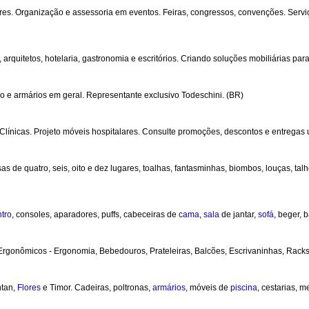
eres. Organização e assessoria em eventos. Feiras, congressos, convenções. Serviço
rquitetos, hotelaria, gastronomia e escritórios. Criando soluções mobiliárias pa
iço e armários em geral. Representante exclusivo Todeschini. (BR)
 Clínicas. Projeto móveis hospitalares. Consulte promoções, descontos e entregas 
s de quatro, seis, oito e dez lugares, toalhas, fantasminhas, biombos, louças, talhe
tro
, consoles, aparadores, puffs, cabeceiras de
cama
,
sala
de jantar,
sofá
, beger,
 Ergonômicos - Ergonomia, Bebedouros, Prateleiras, Balcões, Escrivaninhas, Racks
ntan,
Flores
e Timor. Cadeiras, poltronas,
armários
, móveis de
piscina
, cestarias, 