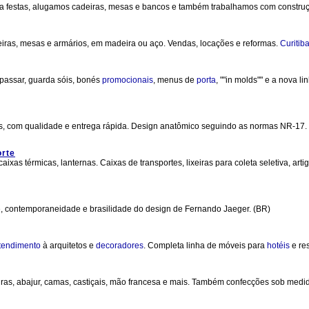
ra festas, alugamos cadeiras, mesas e bancos e também trabalhamos com construç
deiras, mesas e armários, em madeira ou aço. Vendas, locações e reformas.
Curitiba
passar, guarda sóis, bonés
promocionais
, menus de
porta
, ""in molds"" e a nova 
, com qualidade e entrega rápida. Design anatômico seguindo as normas NR-17.
orte
ixas térmicas, lanternas. Caixas de transportes, lixeiras para coleta seletiva, artig
de, contemporaneidade e brasilidade do design de Fernando Jaeger. (BR)
tendimento
à arquitetos e
decoradores
. Completa linha de móveis para
hotéis
e res
ras, abajur, camas, castiçais, mão francesa e mais. Também confecções sob medid