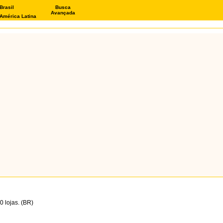
Brasil
Busca
Avançada
América Latina
 lojas. (BR)