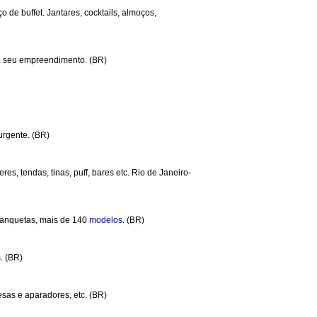
 de buffet. Jantares, cocktails, almoços,
ra seu empreendimento. (BR)
urgente. (BR)
res, tendas, tinas, puff, bares etc. Rio de Janeiro-
 banquetas, mais de 140
modelos
. (BR)
. (BR)
mesas e aparadores, etc. (BR)