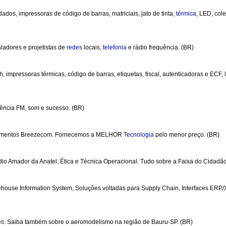
 dados, impressoras de código de barras, matriciais, jato de tinta,
térmica
, LED, cole
ladores e projetistas de
redes
locais,
telefonia
e rádio frequência. (BR)
 impressoras térmicas, código de barras, etiquetas, fiscal, autenticadoras e ECF, lo
uência FM, som e sucesso. (BR)
amentos Breezecom. Fornecemos a MELHOR
Tecnologia
pelo menor preço. (BR)
io Amador da Anatel, Ética e Técnica Operacional. Tudo sobre a Faixa do Cidadão
ehouse Information System, Soluções voltadas para Supply Chain, Interfaces ERP
es. Saiba também sobre o aeromodelismo na região de Bauru-SP. (BR)