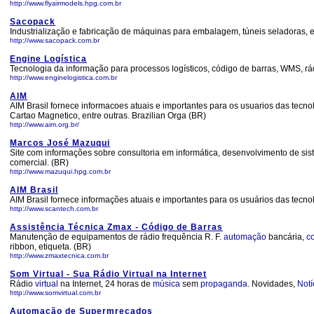
http://www.flyairmodels.hpg.com.br
Sacopack
Industrialização e fabricação de máquinas para embalagem, túneis seladoras, 
http://www.sacopack.com.br
Engine Logística
Tecnologia da informação para processos logísticos, código de barras, WMS, rád
http://www.enginelogistica.com.br
AIM
AIM Brasil fornece informacoes atuais e importantes para os usuarios das tec
Cartao Magnetico, entre outras. Brazilian Orga (BR)
http://www.aim.org.br/
Marcos José Mazuqui
Site com informações sobre consultoria em informática, desenvolvimento de siste
comercial. (BR)
http://www.mazuqui.hpg.com.br
AIM Brasil
AIM Brasil fornece informações atuais e importantes para os usuários das tecn
http://www.scantech.com.br
Assistência Técnica Zmax - Código de Barras
Manutenção de equipamentos de rádio frequência R. F.
automação
bancária,
c
ribbon, etiqueta. (BR)
http://www.zmaxtecnica.com.br
Som Virtual - Sua Rádio Virtual na Internet
Rádio
virtual
na Internet, 24 horas de
música
sem
propaganda
. Novidades,
Notí
http://www.somvirtual.com.br
Automação de Supermrecados