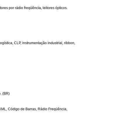
tores por rádio freqüência, leitores ópticos.
gística, CLP, instrumentação industrial, ribbon,
. (BR)
/XML, Código de Barras, Rádio Freqüência,