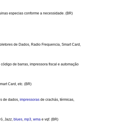
quinas especias conforme a necessidade. (BR)
Coletores de Dados, Radio Frequencia, Smart Card,
a, código de barras, impressora fiscal e automação
mart Card, etc. (BR)
res de dados,
impressoras
de crachás, térmicas,
rró, Jazz,
blues
,
mp3
,
wma
e vqf. (BR)