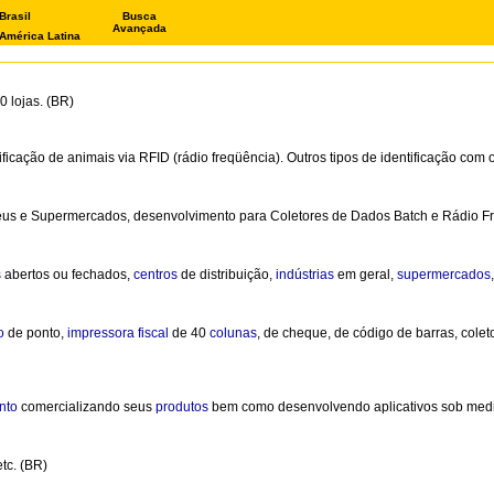
Brasil
Busca
Avançada
América Latina
 lojas. (BR)
ificação de animais via RFID (rádio freqüência). Outros tipos de identificação com 
eus e Supermercados, desenvolvimento para Coletores de Dados Batch e Rádio Fr
s
abertos ou fechados,
centros
de distribuição,
indústrias
em geral,
supermercados
io
de ponto,
impressora
fiscal
de 40
colunas
, de cheque, de código de barras, coleto
nto
comercializando seus
produtos
bem como desenvolvendo aplicativos sob medi
tc. (BR)