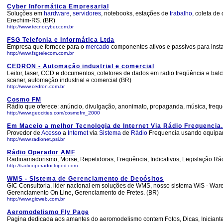
Cyber Informática Empresarial
Soluções em
hardware
,
servidores
, notebooks, estações de
trabalho
, coleta de
Erechim-RS. (BR)
http://www.tecnocyber.com.br
FSG Telefonia e Informática Ltda
Empresa que fornece para o
mercado
componentes ativos e passivos para insta
http://www.fsgtelecom.com.br
CEDRON - Automação industrial e comercial
Leitor, laser, CCD e documentos, coletores de dados em radio freqüência e batch,
scaner, automação industrial e comercial (BR)
http://www.cedron.com.br
Cosmo FM
Rádio que oferece: anúncio, divulgação, anonimato, propaganda, música, freq
http://www.geocities.com/cosmofm_2000
Em Maceio a melhor Tecnologia de Internet Via Rádio Frequencia.
Provedor de
Acesso
a
Internet
via
Sistema
de
Rádio
Frequencia usando equip
http://www.radionet.psi.br
Rádio Operador AMF
Radioamadorismo, Morse, Repetidoras, Freqüência, Indicativos, Legislação Rád
http://radiooperador.tripod.com
WMS - Sistema de Gerenciamento de Depósitos
GIC Consultoria, líder nacional em soluções de WMS, nosso sistema WIS - War
Gerenciamento On Line, Gerenciamento de Fretes. (BR)
http://www.gicweb.com.br
Aeromodelismo Fly Page
Pagina dedicada aos amantes do aeromodelismo contem Fotos, Dicas, Iniciant