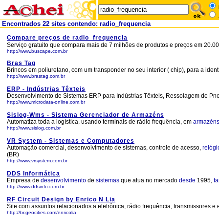
Encontrados 22 sites contendo: radio_frequencia
Compare preços de radio_frequencia
Serviço gratuito que compara mais de 7 milhões de produtos e preços em 20.000
http://www.buscape.com.br
Bras Tag
Brincos em poliuretano, com um transponder no seu interior ( chip), para a ident
http://www.brastag.com.br
ERP - Indústrias Têxteis
Desenvolvimento de Sistemas ERP para Indústrias Têxteis, Ressolagem de Pn
http://www.microdata-online.com.br
Sislog-Wms - Sistema Gerenciador de Armazéns
Automatiza toda a logística, usando terminais de rádio frequência, em
armazén
http://www.sislog.com.br
VR System - Sistemas e Computadores
Automação comercial, desenvolvimento de sistemas, controle de acesso,
relóg
(BR)
http://www.vrsystem.com.br
DDS Informática
Empresa de
desenvolvimento
de
sistemas
que atua no mercado
desde
1995,
ta
http://www.ddsinfo.com.br
RF Circuit Design by Enrico N Lia
Site com assuntos relacionados a eletrônica, rádio frequência, transmissores e e
http://br.geocities.com/enricolia