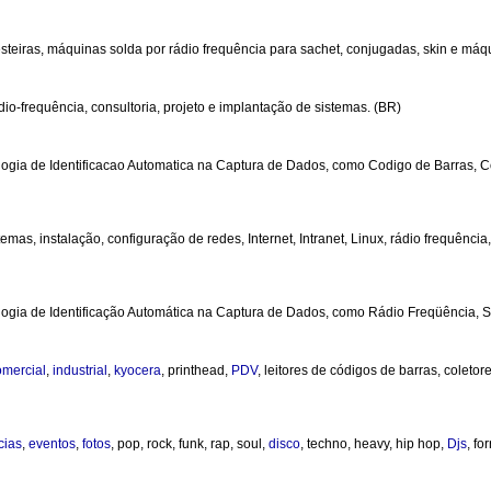
esteiras, máquinas solda por rádio frequência para sachet, conjugadas, skin e má
io-frequência, consultoria, projeto e implantação de sistemas. (BR)
nologia de Identificacao Automatica na Captura de Dados, como Codigo de Barras, 
mas, instalação, configuração de redes, Internet, Intranet, Linux, rádio frequênci
ologia de Identificação Automática na Captura de Dados, como Rádio Freqüência, S
omercial
,
industrial
,
kyocera
, printhead,
PDV
, leitores de códigos de barras, coleto
cias
,
eventos
,
fotos
, pop, rock, funk, rap, soul,
disco
, techno, heavy, hip hop,
Djs
, fo