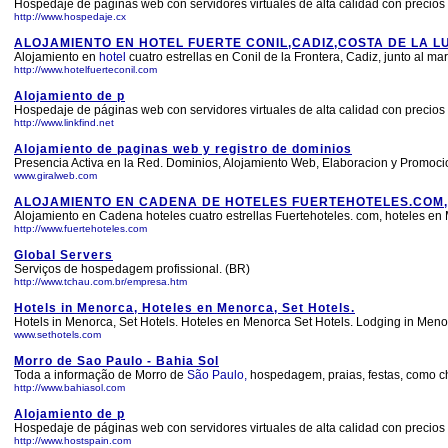
Hospedaje de páginas web con servidores virtuales de alta calidad con precio
http://www.hospedaje.cx
ALOJAMIENTO EN HOTEL FUERTE CONIL,CADIZ,COSTA DE LA 
Alojamiento en
hotel
cuatro estrellas en Conil de la Frontera, Cadiz, junto al ma
http://www.hotelfuerteconil.com
Alojamiento de p
Hospedaje de páginas web con servidores virtuales de alta calidad con precio
http://www.linkfind.net
Alojamiento de paginas web y registro de dominios
Presencia Activa en la Red. Dominios, Alojamiento Web, Elaboracion y Promocio
www.giralweb.com
ALOJAMIENTO EN CADENA DE HOTELES FUERTEHOTELES.COM,
Alojamiento en Cadena hoteles cuatro estrellas Fuertehoteles. com, hoteles en 
http://www.fuertehoteles.com
Global Servers
Serviços de hospedagem profissional. (BR)
http://www.tchau.com.br/empresa.htm
Hotels in Menorca, Hoteles en Menorca, Set Hotels.
Hotels in Menorca, Set Hotels. Hoteles en Menorca Set Hotels. Lodging in Men
www.sethotels.com
Morro de Sao Paulo - Bahia Sol
Toda a informação de Morro de
São Paulo,
hospedagem, praias, festas, como ch
http://www.bahiasol.com
Alojamiento de p
Hospedaje de páginas web con servidores virtuales de alta calidad con precio
http://www.hostspain.com