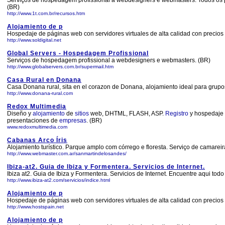
Serviços de hospedagem profissional a webdesigners e webmasters. Todos os p
(BR)
http://www.1t.com.br/recursos.htm
Alojamiento de p
Hospedaje de páginas web con servidores virtuales de alta calidad con precio
http://www.soldigital.net
Global Servers - Hospedagem Profissional
Serviços de hospedagem profissional a webdesigners e webmasters. (BR)
http://www.globalservers.com.br/supermail.htm
Casa Rural en Donana
Casa Donana rural, sita en el corazon de Donana, alojamiento ideal para grupos
http://www.donana-rural.com
Redox Multimedia
Diseño y
alojamiento
de
sitios
web, DHTML, FLASH, ASP.
Registro
y hospedaje 
presentaciones de
empresas
. (BR)
www.redoxmultimedia.com
Cabanas Arco Íris
Alojamiento turístico. Parque amplo com córrego e floresta. Serviço de camareir
http://www.webmaster.com.ar/sanmartindelosandes/
Ibiza-at2. Guia de Ibiza y Formentera. Servicios de Internet.
Ibiza at2. Guia de Ibiza y Formentera. Servicios de Internet. Encuentre aqui todo
http://www.ibiza-at2.com/servicios/indice.html
Alojamiento de p
Hospedaje de páginas web con servidores virtuales de alta calidad con precio
http://www.hostspain.net
Alojamiento de p