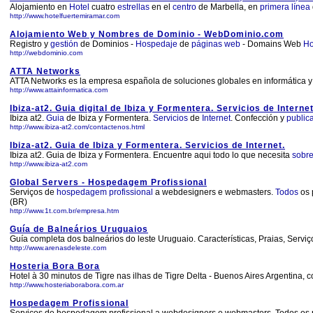
Alojamiento en
Hotel
cuatro
estrellas
en el
centro
de Marbella, en
primera
línea
http://www.hotelfuertemiramar.com
Alojamiento Web y Nombres de Dominio - WebDominio.com
Registro y
gestión
de Dominios -
Hospedaje
de
páginas
web
- Domains Web
Ho
http://webdominio.com
ATTA Networks
ATTA Networks es la empresa española de soluciones globales en informática y 
http://www.attainformatica.com
Ibiza-at2. Guia digital de Ibiza y Formentera. Servicios de Internet
Ibiza at2.
Guia
de Ibiza y Formentera.
Servicios
de
Internet
. Confección y
public
http://www.ibiza-at2.com/contactenos.html
Ibiza-at2. Guia de Ibiza y Formentera. Servicios de Internet.
Ibiza at2. Guia de Ibiza y Formentera. Encuentre aqui todo lo que necesita
sobr
http://www.ibiza-at2.com
Global Servers - Hospedagem Profissional
Serviços de
hospedagem
profissional
a webdesigners e webmasters.
Todos
os 
(BR)
http://www.1t.com.br/empresa.htm
Guía de Balneários Uruguaios
Guía completa dos balneários do leste Uruguaio. Características, Praias, Serviç
http://www.arenasdeleste.com
Hosteria Bora Bora
Hotel à 30 minutos de Tigre nas ilhas de Tigre Delta - Buenos Aires Argentina, 
http://www.hosteriaborabora.com.ar
Hospedagem Profissional