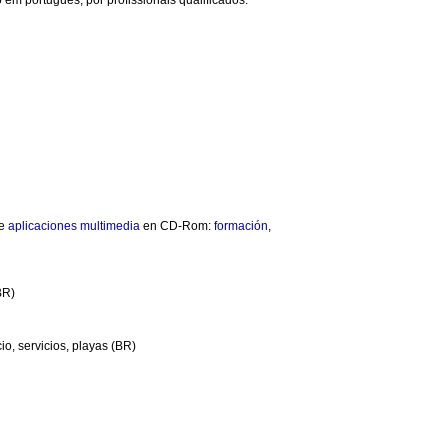
m português, por profissionais qualificados.
e
aplicaciones
multimedia
en CD-Rom:
formación
,
BR)
io, servicios, playas (BR)