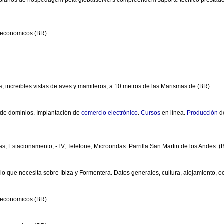
lanos de hospedagem pela globalservers compreendem suporte técnico prestado e
s economicos (BR)
, increibles vistas de aves y mamiferos, a 10 metros de las Marismas de (BR)
de dominios. Implantación de
comercio
electrónico
.
Cursos
en línea.
Producción
d
as, Estacionamento, -TV, Telefone, Microondas. Parrilla San Martin de los Andes. (
 lo que necesita sobre Ibiza y Formentera. Datos generales, cultura, alojamiento, oc
s economicos (BR)