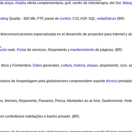
de
playa
.
Amplia
oferta complementaria, golf, centro de hidroterapia, del Sol,
Mála
sting
Quality - 300 Mb, FTP, panel de
control
, CGI, ASP, SQL,
estadísticas
(BR)
telecomunicaciones especializada en el desarrollo de proyectos para Internet y a
.
ación
web.
Portal
de servicios. Alojamiento y
mantenimiento
de páginas. (BR)
e
Ibiza y Formentera.
Datos
generales,
cultura
,
historia
,
playas
, alojamiento, ocio, s
planos de hospedagem pela globalservers compreendem suporte
técnico
prestado
os, Imóveis, Alojamento, Passeios, Pesca. Atividades ao ar livre, Gastronomía. Hot
com confortáveis habitações e banho privado. (BR)