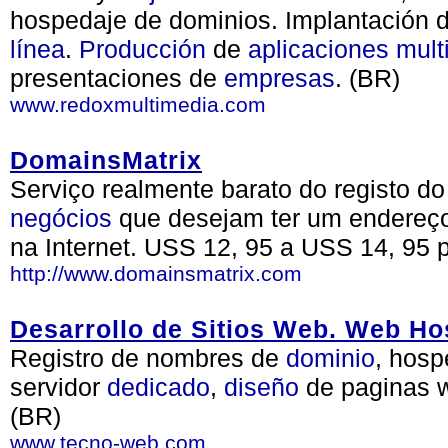
hospedaje de dominios. Implantación 
línea
.
Producción
de
aplicaciones
mult
presentaciones de
empresas
. (BR)
www.redoxmultimedia.com
DomainsMatrix
Serviço realmente barato do registo d
negócios
que desejam ter um endereço
na Internet. USS 12, 95 a USS 14, 95 p
http://www.domainsmatrix.com
Desarrollo de Sitios Web. Web Hos
Registro de nombres de
dominio
, hos
servidor
dedicado
,
diseño
de paginas 
(BR)
www.tecno-web.com