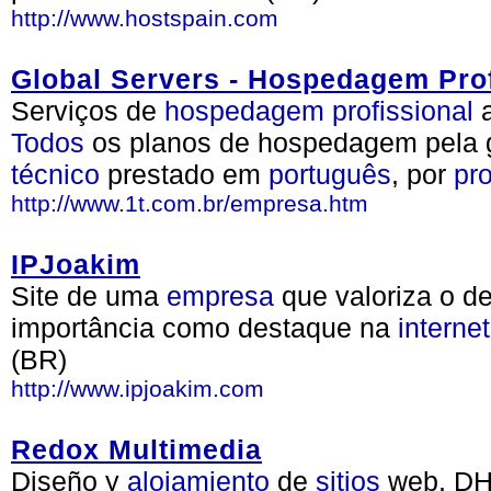
http://www.hostspain.com
Global Servers - Hospedagem Prof
Serviços de
hospedagem
profissional
a
Todos
os planos de hospedagem pela 
técnico
prestado em
português
, por
pro
http://www.1t.com.br/empresa.htm
IPJoakim
Site de uma
empresa
que valoriza o d
importância como destaque na
internet
(BR)
http://www.ipjoakim.com
Redox Multimedia
Diseño y
alojamiento
de
sitios
web, DH