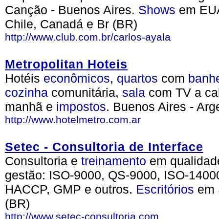
Canção - Buenos Aires.
Shows
em EU
Chile, Canadá e Br (BR)
http://www.club.com.br/carlos-ayala
Metropolitan Hoteis
Hotéis
econômicos
,
quartos
com
banhe
cozinha
comunitária,
sala
com TV a cab
manhã e
impostos
. Buenos Aires - Arg
http://www.hotelmetro.com.ar
Setec - Consultoria de Interface
Consultoria e
treinamento
em qualidade
gestão: ISO-9000, QS-9000, ISO-1400
HACCP, GMP e outros.
Escritórios
em
(BR)
http://www.setec-consultoria.com