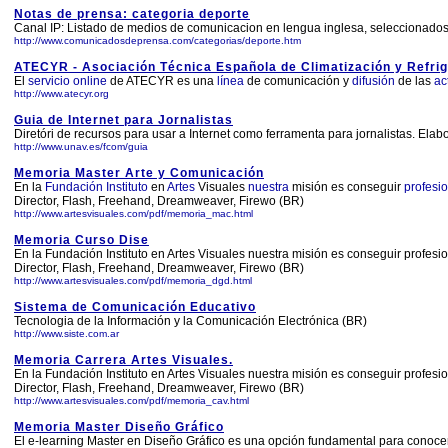
Notas de prensa: categoria deporte
Canal IP: Listado de medios de comunicacion en lengua inglesa, seleccionados p
http://www.comunicadosdeprensa.com/categorias/deporte.htm
ATECYR - Asociación Técnica Española de Climatización y Refrig
El
servicio
online
de ATECYR es una
línea
de comunicación y
difusión
de las
ac
http://www.atecyr.org
Guia de Internet para Jornalistas
Diretóri de recursos para usar a Internet como ferramenta para jornalistas. 
http://www.unav.es/fcom/guia
Memoria Master Arte y Comunicación
En la
Fundación
Instituto
en
Artes
Visuales
nuestra
misión es conseguir
profesi
Director, Flash, Freehand, Dreamweaver, Firewo (BR)
http://www.artesvisuales.com/pdf/memoria_mac.html
Memoria Curso Dise
En la Fundación Instituto en Artes Visuales nuestra misión es conseguir profes
Director, Flash, Freehand, Dreamweaver, Firewo (BR)
http://www.artesvisuales.com/pdf/memoria_dgd.html
Sistema de Comunicación Educativo
Tecnologia de la Información y la Comunicación Electrónica (BR)
http://www.siste.com.ar
Memoria Carrera Artes Visuales.
En la Fundación Instituto en Artes Visuales nuestra misión es conseguir profes
Director, Flash, Freehand, Dreamweaver, Firewo (BR)
http://www.artesvisuales.com/pdf/memoria_cav.html
Memoria Master Diseño Gráfico
El e-learning Master en Diseño Gráfico es una opción fundamental para conocer