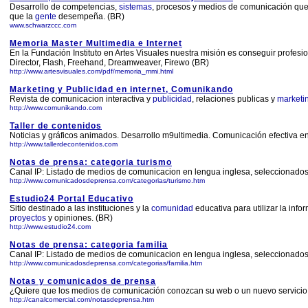
Desarrollo de competencias,
sistemas
, procesos y medios de comunicación que 
que la
gente
desempeña. (BR)
www.schwarzccc.com
Memoria Master Multimedia e Internet
En la Fundación Instituto en Artes Visuales nuestra misión es conseguir profes
Director, Flash, Freehand, Dreamweaver, Firewo (BR)
http://www.artesvisuales.com/pdf/memoria_mmi.html
Marketing y Publicidad en internet, Comunikando
Revista de comunicacion interactiva y
publicidad
, relaciones publicas y
marketi
http://www.comunikando.com
Taller de contenidos
Noticias y gráficos animados. Desarrollo m9ultimedia. Comunicación efectiva en
http://www.tallerdecontenidos.com
Notas de prensa: categoria turismo
Canal IP: Listado de medios de comunicacion en lengua inglesa, seleccionados 
http://www.comunicadosdeprensa.com/categorias/turismo.htm
Estudio24 Portal Educativo
Sitio destinado a las instituciones y la
comunidad
educativa para utilizar la inf
proyectos
y opiniones. (BR)
http://www.estudio24.com
Notas de prensa: categoria familia
Canal IP: Listado de medios de comunicacion en lengua inglesa, seleccionados p
http://www.comunicadosdeprensa.com/categorias/familia.htm
Notas y comunicados de prensa
¿Quiere que los medios de comunicación conozcan su web o un nuevo servicio
http://canalcomercial.com/notasdeprensa.htm