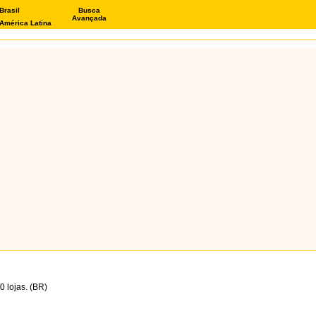
Brasil
Busca
Avançada
América Latina
 lojas. (BR)