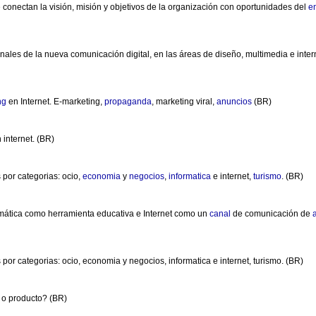
conectan la visión, misión y objetivos de la organización con oportunidades del
e
ionales de la nueva comunicación digital, en las áreas de diseño, multimedia e int
ng
en Internet. E-marketing,
propaganda
, marketing viral,
anuncios
(BR)
 internet. (BR)
por categorias: ocio,
economia
y
negocios
,
informatica
e internet,
turismo
. (BR)
ormática como herramienta educativa e Internet como un
canal
de comunicación de
or categorias: ocio, economia y negocios, informatica e internet, turismo. (BR)
 o producto? (BR)