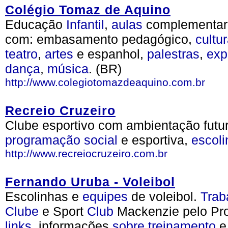
Colégio Tomaz de Aquino
Educação
Infantil
,
aulas
complementares
com: embasamento pedagógico,
cultur
teatro
,
artes
e espanhol,
palestras
,
exp
dança
,
música
. (BR)
http://www.colegiotomazdeaquino.com.br
Recreio Cruzeiro
Clube esportivo com ambientação futur
programação
social
e esportiva,
escol
http://www.recreiocruzeiro.com.br
Fernando Uruba - Voleibol
Escolinhas e
equipes
de voleibol.
Trab
Clube
e Sport
Club
Mackenzie pelo Pr
links
, informações
sobre
treinamento
e 