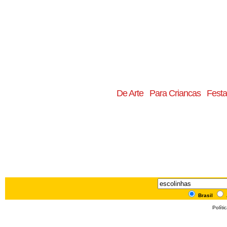
De Arte
Para Criancas
Festa
Brasil
Políti