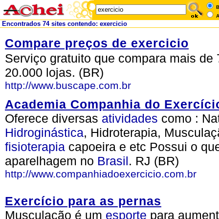
B
A
Encontrados 74 sites contendo: exercicio
Compare preços de exercicio
Serviço gratuito que compara mais de 
20.000 lojas. (BR)
http://www.buscape.com.br
Academia Companhia do Exercíci
Oferece diversas
atividades
como : Na
Hidroginástica
, Hidroterapia, Muscula
fisioterapia
capoeira e etc Possui o q
aparelhagem no
Brasil
. RJ (BR)
http://www.companhiadoexercicio.com.br
Exercício para as pernas
Musculação é um
esporte
para aumenta