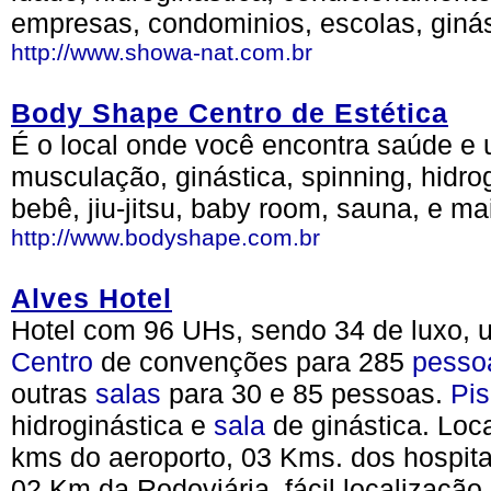
empresas, condominios, escolas, ginásti
http://www.showa-nat.com.br
Body Shape Centro de Estética
É o local onde você encontra saúde e 
musculação, ginástica, spinning, hidrog
bebê, jiu-jitsu, baby room, sauna, e ma
http://www.bodyshape.com.br
Alves Hotel
Hotel com 96 UHs, sendo 34 de luxo, u
Centro
de convenções para 285
pesso
outras
salas
para 30 e 85 pessoas.
Pis
hidroginástica e
sala
de ginástica. Loca
kms do aeroporto, 03 Kms. dos hospit
02 Km da Rodoviária, fácil localizaçã