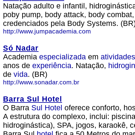
Natação adulto e infantil, hidroginást
poby pump, body attack, body combat,
credenciados pela Body Systems. (BR
http://www.jumpacademia.com
Só Nadar
Academia
especializada
em
atividade
anos de
experiência
. Natação,
hidrogi
de
vida
. (BR)
http://www.sonadar.com.br
Barra Sul Hotel
O Barra
Sul
Hotel
oferece conforto, ho
A estrutura do complexo, inclui: piscin
hidroginástica), SPA, jogos, karaokê, c
Barra Sul
hotel
fica a 50 Metros do mar