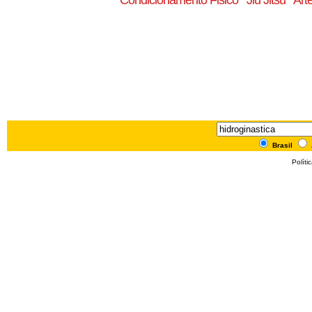
Condicionamento Fisico
Jiu Jitsu
Art
Brasil
Políti