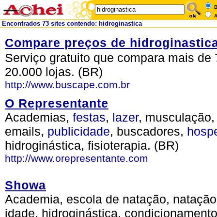
B
A
Encontrados 73 sites contendo: hidroginastica
Compare preços de hidroginastic
Serviço gratuito que compara mais de 
20.000 lojas. (BR)
http://www.buscape.com.br
O Representante
Academias,
festas
,
lazer
, musculação,
emails,
publicidade
, buscadores,
hosp
hidroginástica, fisioterapia. (BR)
http://www.orepresentante.com
Showa
Academia, escola de natação, natação p
idade, hidroginástica, condicionamento