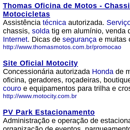
Thomas Oficina de Motos - Chassi
Motocicletas
Assistência
técnica
autorizada.
Serviç
chassis,
solda
tig em alumínio, venda 
Internet
. Dicas de
segurança
e muitas 
http://www.thomasmotos.com.br/promocao
Site Oficial Motocity
Concessionária autorizada
Honda
de m
oficina, geradores, roçadeiras, boutiqu
couro
e equipamentos para trilha e cro
http://www.motocity.com.br
PV Park Estacionamento
Administração e operação de estacion
organização de eventos, parqueamento,