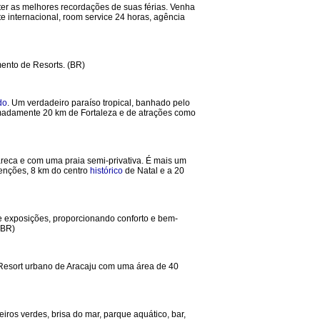
ter as melhores recordações de suas férias. Venha
e internacional, room service 24 horas, agência
ento de Resorts. (BR)
do
. Um verdadeiro paraíso tropical, banhado pelo
imadamente 20 km de Fortaleza e de atrações como
reca e com uma praia semi-privativa. É mais um
nções, 8 km do centro
histórico
de Natal e a 20
e exposições, proporcionando conforto e bem-
(BR)
o Resort urbano de Aracaju com uma área de 40
iros verdes, brisa do mar, parque aquático, bar,