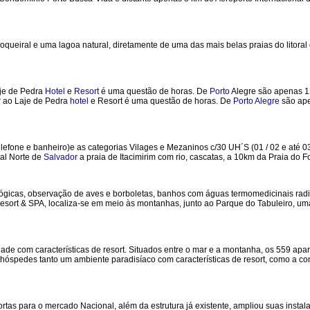
oqueiral e uma lagoa natural, diretamente de uma das mais belas praias do litoral
aje de Pedra
Hotel
e
Resort
é uma questão de horas. De
Porto
Alegre são apenas 12
ar ao Laje de Pedra
hotel
e Resort é uma questão de horas. De
Porto Alegre
são ape
telefone e banheiro)e as categorias Vilages e Mezaninos c/30 UH´S (01 / 02 e até 03
ral Norte de
Salvador
a praia de Itacimirim com rio, cascatas, a 10km da Praia do F
lógicas, observação de aves e borboletas, banhos com águas termomedicinais rad
esort & SPA, localiza-se em meio às montanhas, junto ao Parque do Tabuleiro, um
dade com características de resort. Situados entre o mar e a montanha, os 559 apar
 hóspedes tanto um ambiente paradisíaco com características de resort, como a c
tas para o mercado Nacional, além da estrutura já existente, ampliou suas insta