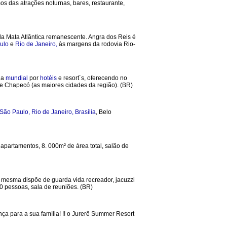
mos das atrações noturnas, bares, restaurante,
a Mata Atlântica remanescente. Angra dos Reis é
ulo
e
Rio de Janeiro,
às margens da rodovia Rio-
da
mundial
por
hotéis
e resort´s, oferecendo no
de Chapecó (as maiores cidades da região). (BR)
São Paulo,
Rio de Janeiro,
Brasília
, Belo
 apartamentos, 8. 000m² de área total, salão de
 mesma dispõe de guarda vida recreador, jacuzzi
0 pessoas, sala de reuniões. (BR)
nça para a sua família! !! o Jurerê Summer Resort