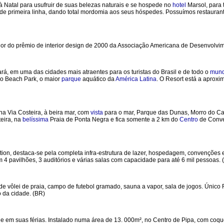
à Natal para usufruir de suas belezas naturais e se hospede no
hotel
Marsol, para 
os de primeira linha, dando total mordomia aos seus hóspedes. Possuímos restaurant
or do prêmio de interior design de 2000 da Associação Americana de Desenvolvim
ará, em uma das cidades mais atraentes para os turistas do Brasil e de todo o
mun
 ao Beach Park, o maior
parque
aquático da
América
Latina
. O Resort está a aprox
 na Via Costeira, à beira mar, com
vista
para o mar, Parque das Dunas, Morro do Ca
teira, na
belíssima
Praia de Ponta Negra e fica somente a 2 km do
Centro
de Conve
ion, destaca-se pela completa infra-estrutura de lazer, hospedagem, convenções 
4 pavilhões, 3 auditórios e várias salas com capacidade para até 6 mil pessoas. 
de vôlei de praia, campo de futebol gramado, sauna a vapor, sala de jogos. Únic
o da cidade. (BR)
de em suas férias. Instalado numa área de 13. 000m², no Centro de Pipa, com coque