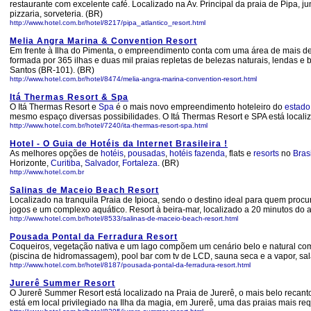
restaurante com excelente café. Localizado na Av. Principal da praia de Pipa, j
pizzaria, sorveteria. (BR)
http://www.hotel.com.br/hotel/8217/pipa_atlantico_resort.html
Melia Angra Marina & Convention Resort
Em frente à Ilha do Pimenta, o empreendimento conta com uma área de mais de
formada por 365 ilhas e duas mil praias repletas de belezas naturais, lendas e
Santos (BR-101). (BR)
http://www.hotel.com.br/hotel/8474/melia-angra-marina-convention-resort.html
Itá Thermas Resort & Spa
O Itá Thermas Resort e
Spa
é o mais novo empreendimento hoteleiro do
estado
mesmo espaço diversas possibilidades. O Itá Thermas Resort e SPA está locali
http://www.hotel.com.br/hotel/7240/ita-thermas-resort-spa.html
Hotel - O Guia de Hotéis da Internet Brasileira !
As melhores opções de
hotéis
,
pousadas
,
hotéis
fazenda
, flats e
resorts
no
Brasi
Horizonte,
Curitiba
,
Salvador
,
Fortaleza
. (BR)
http://www.hotel.com.br
Salinas de Maceio Beach Resort
Localizado na tranquila Praia de Ipioca, sendo o destino ideal para quem procu
jogos e um complexo aquático. Resort à beira-mar, localizado a 20 minutos do 
http://www.hotel.com.br/hotel/8533/salinas-de-maceio-beach-resort.html
Pousada Pontal da Ferradura Resort
Coqueiros, vegetação nativa e um lago compõem um cenário belo e natural com
(piscina de hidromassagem), pool bar com tv de LCD, sauna seca e a vapor, sa
http://www.hotel.com.br/hotel/8187/pousada-pontal-da-ferradura-resort.html
Jurerê Summer Resort
O Jurerê Summer Resort está localizado na Praia de Jurerê, o mais belo recanto
está em local privilegiado na Ilha da magia, em Jurerê, uma das praias mais requ