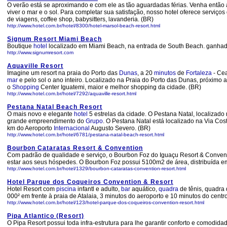
O verão está se aproximando e com ele as tão aguardadas férias. Venha então 
viver o mar e o sol. Para completar sua satisfação, nosso hotel oferece serviç
de viagens, coffee shop, babysitters, lavanderia. (BR)
http://www.hotel.com.br/hotel/8300/hotel-marsol-beach-resort.html
Signum Resort Miami Beach
Boutique
hotel
localizado em Miami Beach, na entrada de South Beach. ganhad
http://www.signumresort.com
Aquaville Resort
Imagine um resort na praia do Porto das
Dunas
, a 20
minutos
de
Fortaleza
- Ce
mar
e pelo sol o ano inteiro. Localizado na Praia do Porto das Dunas, próximo
o
Shopping
Center Iguatemi, maior e melhor shopping da cidade. (BR)
http://www.hotel.com.br/hotel/7292/aquaville-resort.html
Pestana Natal Beach Resort
O mais novo e elegante
hotel
5 estrelas da cidade. O Pestana Natal, localizado
grande empreendimento do
Grupo
. O Pestana Natal está localizado na Via Cos
km do Aeroporto
Internacional
Augusto Severo. (BR)
http://www.hotel.com.br/hotel/6781/pestana-natal-beach-resort.html
Bourbon Cataratas Resort & Convention
Com padrão de qualidade e serviço, o Bourbon Foz do Iguaçu Resort & Convent
estar aos seus hóspedes. O Bourbon Foz possui 5100m2 de área, distribuída em 
http://www.hotel.com.br/hotel/1329/bourbon-cataratas-convention-resort.html
Hotel Parque dos Coqueiros Convention & Resort
Hotel Resort com
piscina
infantl e adulto,
bar
aquático,
quadra
de tênis, quadra 
000² em frente à praia de Atalaia, 3 minutos do aeroporto e 10 minutos do centr
http://www.hotel.com.br/hotel/123/hotel-parque-dos-coqueiros-convention-resort.html
Pipa Atlantico (Resort)
O Pipa Resort possui toda infra-estrutura para lhe garantir conforto e comodida