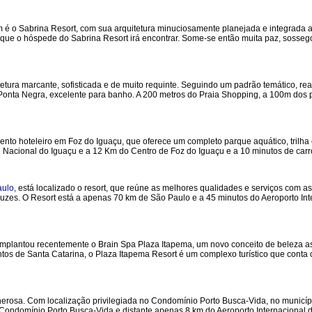
 o Sabrina Resort, com sua arquitetura minuciosamente planejada e integrada a
que o hóspede do Sabrina Resort irá encontrar. Some-se então muita paz, sossego,
tetura marcante, sofisticada e de muito requinte. Seguindo um padrão temático, r
e Ponta Negra, excelente para banho. A 200 metros do Praia Shopping, a 100m dos p
o hoteleiro em Foz do Iguaçu, que oferece um completo parque aquático, trilha 
 Nacional do Iguaçu e a 12 Km do Centro de Foz do Iguaçu e a 10 minutos de carro
ulo,
está localizado o resort, que reúne as melhores qualidades e serviços com as
zes. O Resort está a apenas 70 km de São Paulo e a 45 minutos do Aeroporto Inte
mplantou recentemente o Brain Spa Plaza Itapema, um novo conceito de beleza a
tos de Santa Catarina, o Plaza Itapema Resort é um complexo turístico que conta 
enerosa. Com localização privilegiada no Condomínio Porto Busca-Vida, no municíp
o Condomínio Porto Busca-Vida e distante apenas 8 km do Aeroporto Internacional