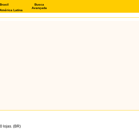
Brasil
Busca
Avançada
América Latina
 lojas. (BR)