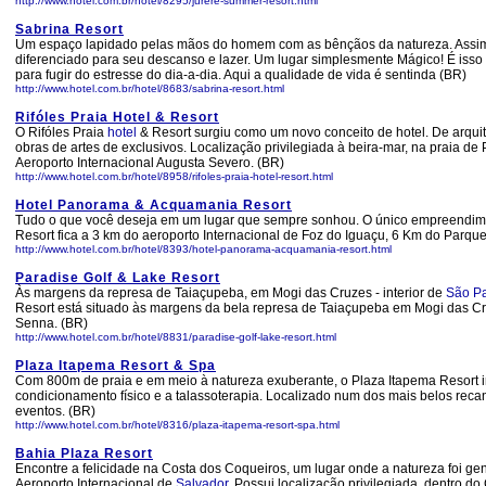
http://www.hotel.com.br/hotel/8295/jurere-summer-resort.html
Sabrina Resort
Um espaço lapidado pelas mãos do homem com as bênçãos da natureza. Assim é
diferenciado para seu descanso e lazer. Um lugar simplesmente Mágico! É isso 
para fugir do estresse do dia-a-dia. Aqui a qualidade de vida é sentinda (BR)
http://www.hotel.com.br/hotel/8683/sabrina-resort.html
Rifóles Praia Hotel & Resort
O Rifóles Praia
hotel
& Resort surgiu como um novo conceito de hotel. De arqui
obras de artes de exclusivos. Localização privilegiada à beira-mar, na praia d
Aeroporto Internacional Augusta Severo. (BR)
http://www.hotel.com.br/hotel/8958/rifoles-praia-hotel-resort.html
Hotel Panorama & Acquamania Resort
Tudo o que você deseja em um lugar que sempre sonhou. O único empreendiment
Resort fica a 3 km do aeroporto Internacional de Foz do Iguaçu, 6 Km do Parque
http://www.hotel.com.br/hotel/8393/hotel-panorama-acquamania-resort.html
Paradise Golf & Lake Resort
Às margens da represa de Taiaçupeba, em Mogi das Cruzes - interior de
São Pa
Resort está situado às margens da bela represa de Taiaçupeba em Mogi das Cru
Senna. (BR)
http://www.hotel.com.br/hotel/8831/paradise-golf-lake-resort.html
Plaza Itapema Resort & Spa
Com 800m de praia e em meio à natureza exuberante, o Plaza Itapema Resort i
condicionamento físico e a talassoterapia. Localizado num dos mais belos recan
eventos. (BR)
http://www.hotel.com.br/hotel/8316/plaza-itapema-resort-spa.html
Bahia Plaza Resort
Encontre a felicidade na Costa dos Coqueiros, um lugar onde a natureza foi g
Aeroporto Internacional de
Salvador.
Possui localização privilegiada, dentro d