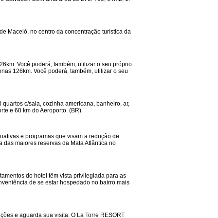
 de Maceió, no centro da concentração turística da
6km. Você poderá, também, utilizar o seu próprio
nas 126km. Você poderá, também, utilizar o seu
 quartos c/sala, cozinha americana, banheiro, ar,
orte e 60 km do Aeroporto. (BR)
ioativas e programas que visam a redução de
a das maiores reservas da Mata Atlântica no
tamentos do hotel têm vista privilegiada para as
onveniência de se estar hospedado no bairro mais
lações e aguarda sua visita. O La Torre RESORT