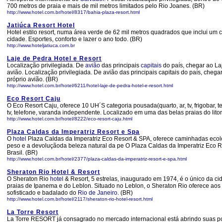
700 metros de praia e mais de mil metros limitados pelo Rio Joanes. (BR)
http://www.hotel.com.br/hotel/8317/bahia-plaza-resort.html
Jatiúca Resort Hotel
Hotel estilo resort, numa área verde de 62 mil metros quadrados que inclui um c
cidade. Esportes, conforto e lazer o ano todo. (BR)
http://www.hoteljatiuca.com.br
Laje de Pedra Hotel e Resort
Localização privilegiada. De
avião
das principais
capitais
do país, chegar ao L
avião. Localização privilegiada. De avião das principais capitais do país, cheg
próprio avião. (BR)
http://www.hotel.com.br/hotel/6211/hotel-laje-de-pedra-hotel-e-resort.html
Eco Resort Caju
O Eco Resort Caju, oferece 10 UH´S categoria pousada(quarto, ar, tv, frigobar, 
tv, telefone, varanda independente. Localizado em uma das belas praias do lito
http://www.hotel.com.br/hotel/8222/eco-resort-caju.html
Plaza Caldas da Imperatriz Resort e Spa
O
hotel
Plaza Caldas da Imperatriz Eco Resort & SPA, oferece caminhadas eco
peso e a devoluçãoda beleza natural da pe O Plaza Caldas da Imperatriz Eco R
Brasil. (BR)
http://www.hotel.com.br/hotel/2377/plaza-caldas-da-imperatriz-resort-e-spa.html
Sheraton Rio Hotel & Resort
O Sheraton Rio
hotel
& Resort, 5 estrelas, inaugurado em 1974, é o único da ci
praias de Ipanema e do Leblon. Situado no Leblon, o Sheraton Rio oferece aos
sofisticado e badalado do
Rio de Janeiro.
(BR)
http://www.hotel.com.br/hotel/2117/sheraton-rio-hotel-resort.html
La Torre Resort
La Torre RESORT já consagrado no mercado internacional está abrindo suas por