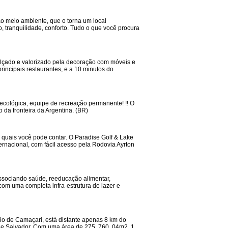
o meio ambiente, que o torna um local
 tranquilidade, conforto. Tudo o que você procura
ealçado e valorizado pela decoração com móveis e
rincipais restaurantes, e a 10 minutos do
ecológica, equipe de recreação permanente! !! O
 da fronteira da Argentina. (BR)
 quais você pode contar. O Paradise Golf & Lake
rnacional, com fácil acesso pela Rodovia Ayrton
ssociando saúde, reeducação alimentar,
com uma completa infra-estrutura de lazer e
io de Camaçari, está distante apenas 8 km do
 de Salvador. Com uma área de 275. 760, 04m2, 1.