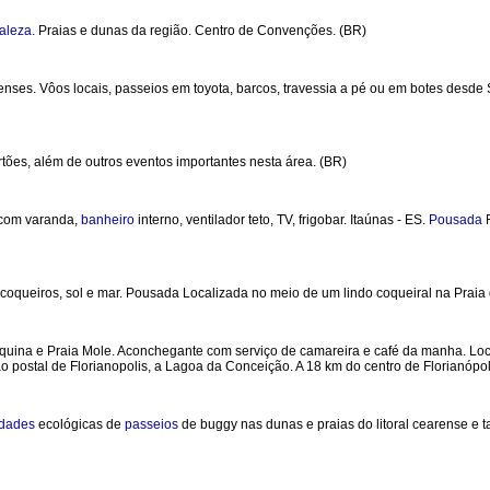
aleza.
Praias e dunas da região. Centro de Convenções. (BR)
nses. Vôos locais, passeios em toyota, barcos, travessia a pé ou em botes desde
tões, além de outros eventos importantes nesta área. (BR)
 com varanda,
banheiro
interno, ventilador teto, TV, frigobar. Itaúnas - ES.
Pousada
R
 coqueiros, sol e mar. Pousada Localizada no meio de um lindo coqueiral na Praia
aquina e Praia Mole. Aconchegante com serviço de camareira e café da manha. Loca
tão postal de Florianopolis, a Lagoa da Conceição. A 18 km do centro de Florianópol
idades
ecológicas de
passeios
de buggy nas dunas e praias do litoral cearense e