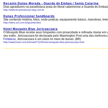
Recanto Dunas Morada - Guarda do Embau / Santa Catarina
Dias agradáveis na paradisíaca praia do litoral catarinense a Guarda do Embaú
http://www.recantodunas.hpg.com.br
Dunas Professional Sandboards
Site contendo história, fotos, onde praticar, equipamento básico, manobras, links
http://sites.uol.com.br/gusmendes
Hotel Mosquito Blue Jericoacoara
O Mosquito Blue recebe seus hóspedes com privacidade e refinada classe em um m
seu estilo. Jericoacoara foi declarada pelo Washington Post uma das melhores
Fortaleza,
Jericoacoara é um oásis no meio de dunas. (BR)
http://www.hotel.com.br/hotel/7123/hotel-mosquito-blue-jericoacoara.html