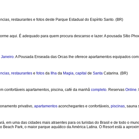
cias, restaurantes e fotos deste Parque Estadual do Espírito Santo. (BR)
 dorme aqui. É adequado para quem procura descanso e lazer. A pousada Sítio Phoe
 Janeiro.
A Pousada Enseada das Orcas lhe oferece apartamentos equipados co
ncias
,
restaurantes
e
fotos
da
Ilha
da
Magia
,
capital
de
Santa
Catarina. (BR)
m confortáveis apartamentos, piscina, café da manhã
completo
. Reservas
Online
.
cionamento privativo,
apartamentos
aconchegantes e confortáveis,
piscinas
, sauna 
rá, em uma das cidades mais atraentes para os turistas do Brasil e de todo o mun
o ao Beach Park, o maior parque aquático da América Latina. O Resort está a apro