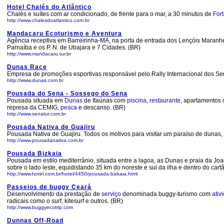
Hotel Chalés do Atlântico
Chalés e suítes com ar condicionado, de frente para o mar, a 30 minutos de
Fort
http://www.chalesdoatlantico.com.br
Mandacaru Ecoturismo e Aventura
Agência receptiva em Barreirinha-MA, na porta de entrada dos Lençóis Maranhe
Parnaíba e os P. N. de Ubajara e 7 Cidades. (BR)
http://www.mandacaru.tur.br
Dunas Race
Empresa de promoções esportivas responsável pelo Rally Internacional dos Ser
http://www.dunas.com.br
Pousada do Sena - Sossego do Sena
Pousada situada em
Dunas
de Itaúnas com
piscina
,
restaurante
, apartamentos
represa da CEMIG,
pesca
e descanso. (BR)
http://www.senatur.com.br
Pousada Nativa de Guajiru
Pousada Nativa de Guajiru. Todos os motivos para visitar um paraíso de dunas,
http://www.pousadanativa.com.br
Pousada Bizkaia
Pousada em estilo mediterrânio, situada entre a lagoa, as Dunas e praia da Jo
sobre o lado leste, equidistando 35 km do noreste e sul da ilha e dentro do car
http://www.hotel.com.br/hotel/4450/pousada-bizkaia.html
Passeios de buggy Ceará
Desenvolvimento da prestação de
serviço
denominada buggy-turismo com
ativ
radicais como o surf, kitesurf e outros. (BR)
http://www.buggyecotrip.com
Dunnas Off-Road