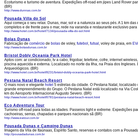
Ecoturismo e turismo de aventura. Expedições off-road em jipes Land Rover pa
(BR)
http://www.dunnas.com.br
Pousada Villa do Sol
Aqui começa o seu relax. Dunas, mar, sol e a natureza ao seus pés. A 1 km da
completos e de frente para o mar, rede na varanda e restaurante exclusivo par
http://www.hotel.com.br/hotel/7134/pousada-villa-do-sol.html
Bolas Dunas
Fabricação de
comércio
de
bolas
de voley,
futebol
,
futsal
, voley de praia, em
EV
http://www.bolasdunas.com.br
Bristol Dobly Oceania Park Hotel
Aptos com: ar condicionado, tv a cabo, frigobar, telefone, cofre, internet wirel
piscina aquecida e externa. Localizado no norte da Ilha, na Praia dos Ingleses.
Arqueológicos. (BR)
http://www.hotel.com.br/hotel/8231/bristol-dobly-oceania-park-hotel.html
Pestana Natal Beach Resort
O mais novo e elegante
hotel
5 estrelas da cidade. O Pestana Natal, localizado
grande empreendimento do Grupo. O Pestana Natal está localizado na Via Coste
km do Aeroporto Internacional Augusto Severo. (BR)
http://www.hotel.com.br/hotel/6781/pestana-natal-beach-resort.html
Eco Adventure Tour
Turismo off-road para todas as idades. Passeios light e extreme. Expedições p
cachoeiras, serras, chapadas e parques nacionais sã (BR)
http://www.eatour.com.br
Pousada Dunas e Camping Dunas
Imagens da Vila de Itaúnaas, Espírito Santo, reservas e contatos com a Pous
http://pousadadunas.com.br