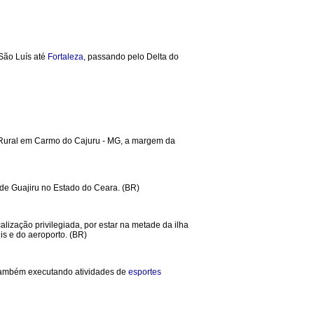
 São Luís até
Fortaleza,
passando pelo Delta do
ural em Carmo do Cajuru - MG, a margem da
 de Guajiru no Estado do Ceara. (BR)
lização privilegiada, por estar na metade da ilha
is e do aeroporto. (BR)
 também executando atividades de
esportes