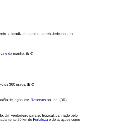
nix se localiza na praia do preá-Jericoacoara.
m
café
da manhã. (BR)
 Fotos 360 graus. (BR)
salão de jogos, etc.
Reservas
on line. (BR)
do. Um verdadeiro paraíso tropical, banhado pelo
ximadamente 20 km de
Fortaleza
e de atrações como