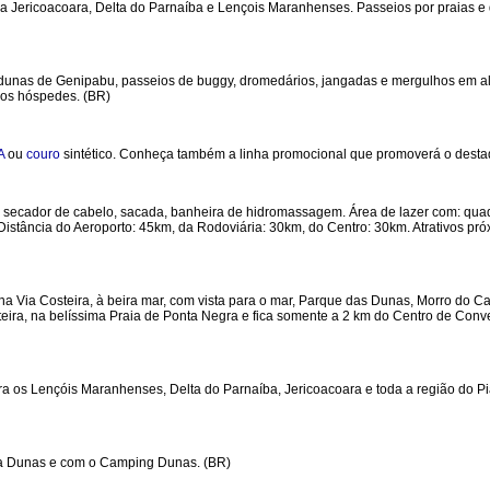
ra Jericoacoara, Delta do Parnaíba e Lençois Maranhenses. Passeios por praias e
s dunas de Genipabu, passeios de buggy, dromedários, jangadas e mergulhos em al
a os hóspedes. (BR)
A
ou
couro
sintético. Conheça também a linha promocional que promoverá o dest
ess, secador de cabelo, sacada, banheira de hidromassagem. Área de lazer com: quad
 Distância do Aeroporto: 45km, da Rodoviária: 30km, do Centro: 30km. Atrativos pró
 na Via Costeira, à beira mar, com vista para o mar, Parque das Dunas, Morro do 
ira, na belíssima Praia de Ponta Negra e fica somente a 2 km do Centro de Conven
ara os Lençóis Maranhenses, Delta do Parnaíba, Jericoacoara e toda a região do P
ada Dunas e com o Camping Dunas. (BR)