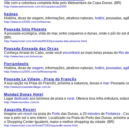
Site com a cobertura completa feita pelo Webventure da Copa Dunas. (BR)
http://www.webventure.com.br/copadunas2000
Itaúnas
História, dicas de viagem, informações, atrativos naturais,
hotéis,
pousadas, agên
http://www.eco2000.com.br/itaunas
Pousada Sitio Phoenix
A pousada ecológica, vista do mar, entre coqueiros e dunas, onde o pôr do sol
(BR)
http://www.hotel.com.br/hotel/8163/pousada-sitio-phoenix.html
Pousada Enseada das Orcas
Conheça Arraial do Cabo, onde você
encontrará
as mais belas praias do
Rio de
http://www.mar.com.br/eorcas
Florianópolis
História, dicas de
viagem
, informações, atrativos naturais,
hotéis
,
pousadas
,
agê
http://www.eco2000.com.br/florianopolis
Pousada Le Village - Praia do Francês
A sua opção na Praia do Francês, próxima a natureza, dunas e
mar
. Pousada co
http://www.pousadalevillage.com.br
Mundaú Dunas Hotel
Lugar
dedicado
aos turismos de praia e
rural
. Oferece boa infra-estrutura, esta
http://www.mundau.com.br
Aquaville Resort
Imagine um
resort
na praia do
Porto
das Dunas, a 20
minutos
de
Fortaleza
- Cea
mar e pelo sol o ano inteiro. Localizado na Praia do Porto das Dunas, próxim
o Shopping Center Iguatemi, maior e melhor shopping da cidade. (BR)
http://www.hotel.com.br/hotel/7292/aquaville-resort.html