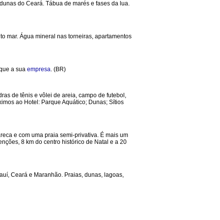
 dunas do Ceará. Tábua de marés e fases da lua.
to mar. Água mineral nas torneiras, apartamentos
aque a sua
empresa
. (BR)
ras de tênis e vôlei de areia, campo de futebol,
ximos ao Hotel: Parque Aquático; Dunas; Sítios
Careca e com uma praia semi-privativa. É mais um
ções, 8 km do centro histórico de Natal e a 20
iauí, Ceará e Maranhão. Praias, dunas, lagoas,