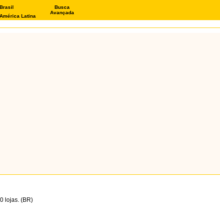
Brasil
Busca
Avançada
América Latina
 lojas. (BR)