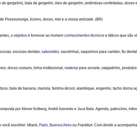
e de gergelim), bala de gergelim, óleo de gergelim, amêndoas confeitadas, doces e
de Pirassununga, licores, doces, mel e a nossa amizade. (BR)
lantes, o
objetivo
é fornecer ao homem
conhecimentos
técnicos
e táticos que são v
escovas, escovas dentais,
sabonetes
, sacolinhas, saquinhos para cambio, fio denta
veis
, doces comuns, linha institucional,
material
para
sorvete
, salgadinho, produto
e, bala de banana, mariola, farinha álcool, alambique, engenho, tacho dorna aço
composta por Klever Kolberg, André Azevedo e Juca Bala. Agenda, patrocínio, inform
e você escolher: Miami,
Paris
,
Buenos
Aires
ou Frankfurt. Com direito a acompanha