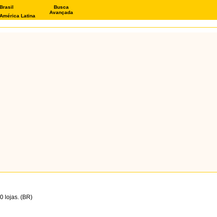
Brasil
Busca
Avançada
América Latina
 lojas. (BR)