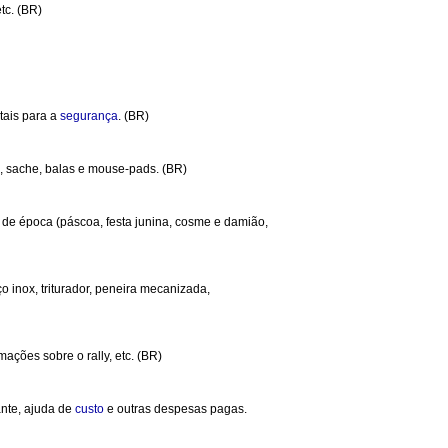
tc. (BR)
itais para a
segurança
. (BR)
l, sache, balas e mouse-pads. (BR)
s de época (páscoa, festa junina, cosme e damião,
 inox, triturador, peneira mecanizada,
ações sobre o rally, etc. (BR)
nte, ajuda de
custo
e outras despesas pagas.