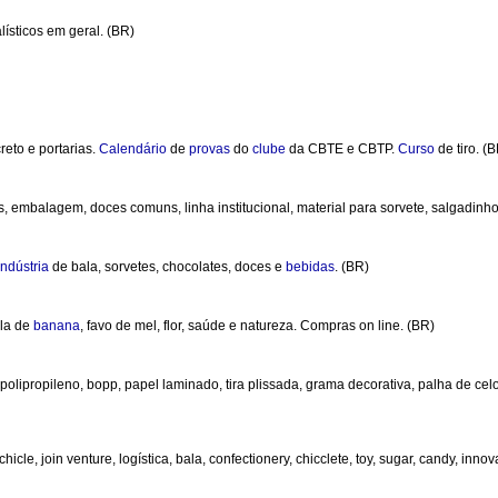
lísticos em geral. (BR)
creto e portarias.
Calendário
de
provas
do
clube
da CBTE e CBTP.
Curso
de tiro. (
is, embalagem, doces comuns, linha institucional, material para sorvete, salgadinh
indústria
de bala, sorvetes, chocolates, doces e
bebidas
. (BR)
ala de
banana
, favo de mel, flor, saúde e natureza. Compras on line. (BR)
, polipropileno, bopp, papel laminado, tira plissada, grama decorativa, palha de c
hicle, join venture, logística, bala, confectionery, chicclete, toy, sugar, candy, inno