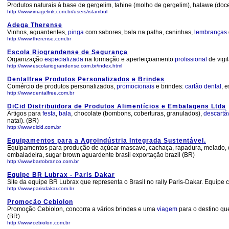
Produtos naturais à base de gergelim, tahine (molho de gergelim), halawe (doc
http://www.imagelink.com.br/users/istambul
Adega Therense
Vinhos, aguardentes,
pinga
com sabores, bala na palha, caninhas,
lembranças
http://www.therense.com.br
Escola Riograndense de Segurança
Organização
especializada
na formação e aperfeiçoamento
profissional
de vigi
http://www.escolariograndense.com.br/index.html
Dentalfree Produtos Personalizados e Brindes
Comércio de produtos personalizados,
promocionais
e brindes:
cartão
dental
, 
http://www.dentalfree.com.br
DiCid Distribuidora de Produtos Alimentícios e Embalagens Ltda
Artigos para
festa
,
bala
, chocolate (bombons, coberturas, granulados),
descartá
natal). (BR)
http://www.dicid.com.br
Equipamentos para a Agroindústria Integrada Sustentável.
Equipamentos para produção de açúcar mascavo, cachaça, rapadura, melado, doc
embaladeira, sugar brown aguardente brasil exportação brazil (BR)
http://www.barrobranco.com.br
Equipe BR Lubrax - Paris Dakar
Site da equipe BR Lubrax que representa o Brasil no rally Paris-Dakar. Equipe 
http://www.parisdakar.com.br
Promoção Cebiolon
Promoção Cebiolon, concorra a vários brindes e uma
viagem
para o destino qu
(BR)
http://www.cebiolon.com.br