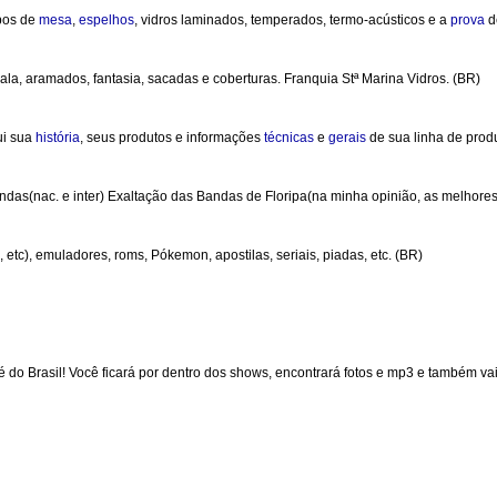
pos de
mesa
,
espelhos
, vidros laminados, temperados, termo-acústicos e a
prova
d
la, aramados, fantasia, sacadas e coberturas. Franquia Stª Marina Vidros. (BR)
ui sua
história
, seus produtos e informações
técnicas
e
gerais
de sua linha de prod
as(nac. e inter) Exaltação das Bandas de Floripa(na minha opinião, as melhores
, etc), emuladores, roms, Pókemon, apostilas, seriais, piadas, etc. (BR)
 do Brasil! Você ficará por dentro dos shows, encontrará fotos e mp3 e também v