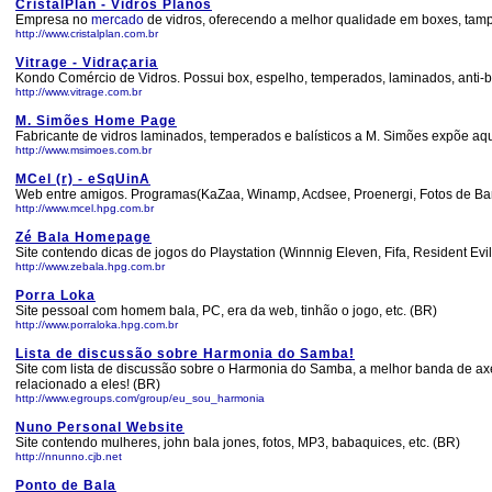
CristalPlan - Vidros Planos
Empresa no
mercado
de vidros, oferecendo a melhor qualidade em boxes, tam
http://www.cristalplan.com.br
Vitrage - Vidraçaria
Kondo Comércio de Vidros. Possui box, espelho, temperados, laminados, anti-ba
http://www.vitrage.com.br
M. Simões Home Page
Fabricante de vidros laminados, temperados e balísticos a M. Simões expõe aq
http://www.msimoes.com.br
MCel (r) - eSqUinA
Web entre amigos. Programas(KaZaa, Winamp, Acdsee, Proenergi, Fotos de Band
http://www.mcel.hpg.com.br
Zé Bala Homepage
Site contendo dicas de jogos do Playstation (Winnnig Eleven, Fifa, Resident Evil
http://www.zebala.hpg.com.br
Porra Loka
Site pessoal com homem bala, PC, era da web, tinhão o jogo, etc. (BR)
http://www.porraloka.hpg.com.br
Lista de discussão sobre Harmonia do Samba!
Site com lista de discussão sobre o Harmonia do Samba, a melhor banda de axé
relacionado a eles! (BR)
http://www.egroups.com/group/eu_sou_harmonia
Nuno Personal Website
Site contendo mulheres, john bala jones, fotos, MP3, babaquices, etc. (BR)
http://nnunno.cjb.net
Ponto de Bala