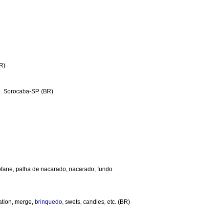
BR)
o. Sorocaba-SP. (BR)
elofane, palha de nacarado, nacarado, fundo
vation, merge,
brinquedo
, swets, candies, etc. (BR)