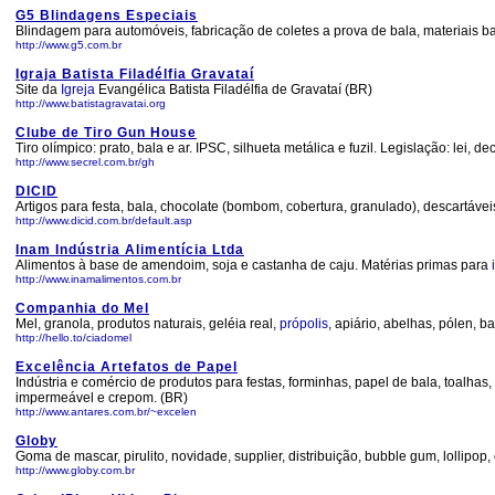
G5 Blindagens Especiais
Blindagem para automóveis, fabricação de coletes a prova de bala, materiais ba
http://www.g5.com.br
Igraja Batista Filadélfia Gravataí
Site da
Igreja
Evangélica Batista Filadélfia de Gravataí (BR)
http://www.batistagravatai.org
Clube de Tiro Gun House
Tiro olímpico: prato, bala e ar. IPSC, silhueta metálica e fuzil. Legislação: lei, de
http://www.secrel.com.br/gh
DICID
Artigos para festa, bala, chocolate (bombom, cobertura, granulado), descartáve
http://www.dicid.com.br/default.asp
Inam Indústria Alimentícia Ltda
Alimentos à base de amendoim, soja e castanha de caju. Matérias primas para
http://www.inamalimentos.com.br
Companhia do Mel
Mel, granola, produtos naturais, geléia real,
própolis
, apiário, abelhas, pólen, b
http://hello.to/ciadomel
Excelência Artefatos de Papel
Indústria e comércio de produtos para festas, forminhas, papel de bala, toalhas
impermeável e crepom. (BR)
http://www.antares.com.br/~excelen
Globy
Goma de mascar, pirulito, novidade, supplier, distribuição, bubble gum, lollipop, c
http://www.globy.com.br